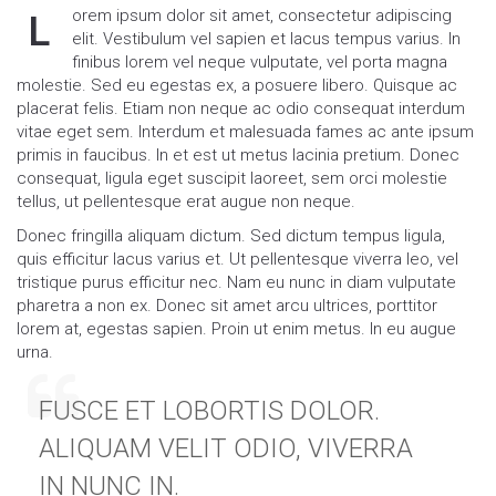
orem ipsum dolor sit amet, consectetur adipiscing
L
elit. Vestibulum vel sapien et lacus tempus varius. In
finibus lorem vel neque vulputate, vel porta magna
molestie. Sed eu egestas ex, a posuere libero. Quisque ac
placerat felis. Etiam non neque ac odio consequat interdum
vitae eget sem. Interdum et malesuada fames ac ante ipsum
primis in faucibus. In et est ut metus lacinia pretium. Donec
consequat, ligula eget suscipit laoreet, sem orci molestie
tellus, ut pellentesque erat augue non neque.
Donec fringilla aliquam dictum. Sed dictum tempus ligula,
quis efficitur lacus varius et. Ut pellentesque viverra leo, vel
tristique purus efficitur nec. Nam eu nunc in diam vulputate
pharetra a non ex. Donec sit amet arcu ultrices, porttitor
lorem at, egestas sapien. Proin ut enim metus. In eu augue
urna.
FUSCE ET LOBORTIS DOLOR.
ALIQUAM VELIT ODIO, VIVERRA
IN NUNC IN.