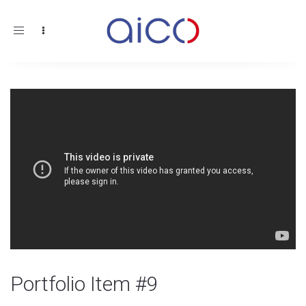
Toggle
navigation
Portfolio Item #9