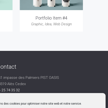
Portfolio Item #4
Graphic
,
Idea
,
Web Design
ontact
31 impasse des Palmiers PIST OASIS
0319 Alès Cedex
 25 74 35 32
ntact@aico-collectivites.fr
ns des cookies pour optimiser notre site web et notre service.