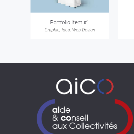
Portfolio Item #1
Graphic
,
Idea
,
Web Design