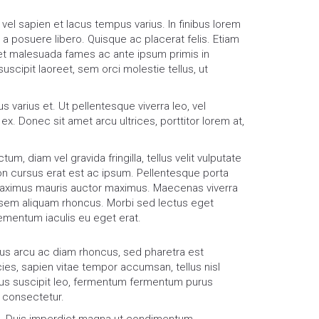
vel sapien et lacus tempus varius. In finibus lorem
a posuere libero. Quisque ac placerat felis. Etiam
t malesuada fames ac ante ipsum primis in
uscipit laoreet, sem orci molestie tellus, ut
s varius et. Ut pellentesque viverra leo, vel
ex. Donec sit amet arcu ultrices, porttitor lorem at,
tum, diam vel gravida fringilla, tellus velit vulputate
on cursus erat est ac ipsum. Pellentesque porta
ximus mauris auctor maximus. Maecenas viverra
 sem aliquam rhoncus. Morbi sed lectus eget
ementum iaculis eu eget erat.
ibus arcu ac diam rhoncus, sed pharetra est
es, sapien vitae tempor accumsan, tellus nisl
ibus suscipit leo, fermentum fermentum purus
t consectetur.