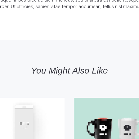
esque finibus arcu ac diam rhoncus, sed pharetra est pellentesq
per. Ut ultricies, sapien vitae tempor accumsan, tellus nisl maximu
You Might Also Like