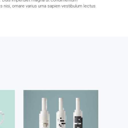
ue. Duis imperdiet magna ut condimentum
s nisi, ornare varius urna sapien vestibulum lectus.