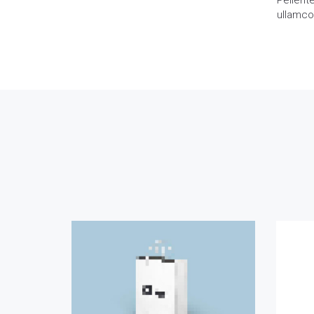
Pellent
ullamcor