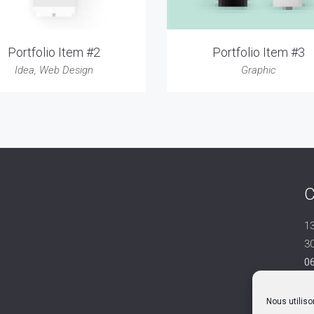
Portfolio Item #2
Portfolio Item #3
Idea
,
Web Design
Graphic
C
1
3
06
co
Nous utiliso