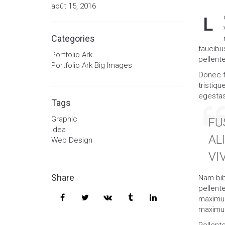
août 15, 2016
L
Categories
faucibus
Portfolio Ark
pellent
Portfolio Ark Big Images
Donec fr
tristiqu
egestas
Tags
Graphic
FU
Idea
AL
Web Design
VI
Share
Nam bibe
pellent
maximus
maximus