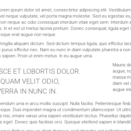
orem ipsum dolor sit amet, consectetur adipiscing elit. Vestibulum 
vel neque vulputate, vel porta magna molestie. Sed eu egestas ex, 
non neque ac odio consequat interdum vitae eget sem. Interdum e
. In et est ut metus lacinia pretium. Donec consequat, ligula eget s
esque erat augue non neque.
ingilla aliquam dictum. Sed dictum tempus ligula, quis efficitur lacu
e purus efficitur nec. Nam eu nunc in diam vulputate pharetra a non 
 sapien. Proin ut enim metus. In eu augue urna.
Mauris dic
SCE ET LOBORTIS DOLOR.
augue, n
massa ma
IQUAM VELIT ODIO,
diam vel
augue el
VERRA IN NUNC IN.
ndum urna in arcu mollis suscipit. Nulla facilisi. Pellentesque fin
esque. Duis imperdiet magna ut condimentum ullamcorper. Ut ultrici
 nisi, ornare varius urna sapien vestibulum lectus. Phasellus dap
 eget. Donec quis facilisis orci. Quisque eleifend sapien in blandi