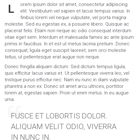
orem ipsum dolor sit amet, consectetur adipiscing
L
elit. Vestibulum vel sapien et lacus tempus varius. In
finibus lorem vel neque vulputate, vel porta magna
molestie. Sed eu egestas ex, a posuere libero. Quisque ac
placerat felis. Etiam non neque ac odio consequat interdum
vitae eget sem. Interdum et malesuada fames ac ante ipsum
primis in faucibus. In et est ut metus lacinia pretium. Donec
consequat, ligula eget suscipit laoreet, sem orci molestie
tellus, ut pellentesque erat augue non neque.
Donec fringilla aliquam dictum. Sed dictum tempus ligula,
quis efficitur lacus varius et. Ut pellentesque viverra leo, vel
tristique purus efficitur nec. Nam eu nunc in diam vulputate
pharetra a non ex. Donec sit amet arcu ultrices, porttitor
lorem at, egestas sapien. Proin ut enim metus. In eu augue
urna.
FUSCE ET LOBORTIS DOLOR.
ALIQUAM VELIT ODIO, VIVERRA
IN NUNC IN.