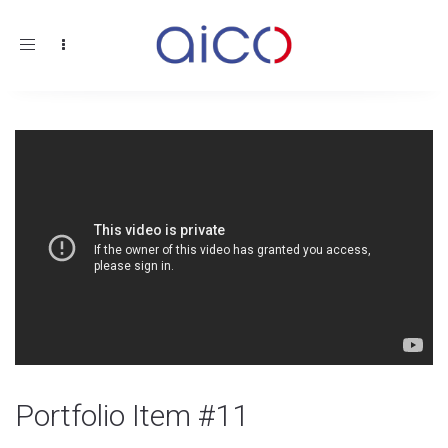
Toggle
navigation
Portfolio Item #11