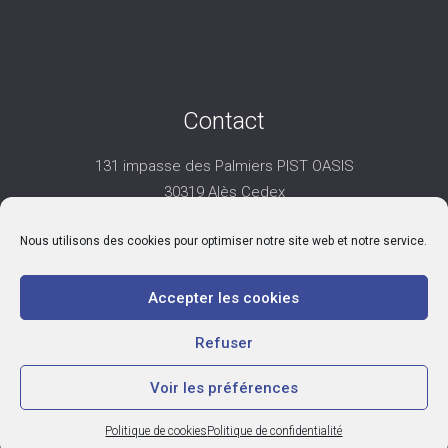
Contact
131 impasse des Palmiers PIST OASIS
30319 Alès Cedex
06 25 74 35 32
Nous utilisons des cookies pour optimiser notre site web et notre service.
contact@aico-collectivites.fr
Accepter les cookies
Refuser
Mentions légales
|
Politique de confidentialité
|
Politique de cookies
Voir les préférences
Copyright 2026 AICO - Tous droits réservés - Conception :
Studio
Ekodesign
Politique de cookies
Politique de confidentialité