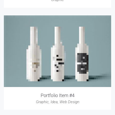
Portfolio Item #4
Graphic
,
Idea
,
Web Design